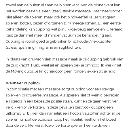
zowel aan de buiten als aan de binnenkant. Aan de binnenkant kan
het worden gezien als een (zeer) stevige massage. Daarmee worden
niet alleen de spieren, maar ook het bindweefsel (alles wat geen
spieren, botten, pezen of organen zijn) meegenomen. Bij een eerste
behandeling kan cupping wat pijnlijk/gevoelig aanvoelen. Uiteraard
past ze dan met meer of minder vacuüm de behandeling aan.
Cupping is vooral goed te gebruiken bij schouder/nekklachten
(stress, spanning), migraine en rugklachten.
In plaats van druktechniek massage maak je bij cupping gebruik van
de zuigkracht. Huid, weefsel en spieren trek je omhoog. Ik werk met
de Moving cups. Je krijgt hierdoor geen ronde vlekken op je huid.
Wanneer cupping?
In combinatie met een massage zorgt cupping voor een stevige
spier- en bindweefselmassage. Als spieren niet of weinig bewegen,
en steeds in een bepaalde positie staan, kunnen ze gaan verstijven,
verdikken of verkorten. In deze gevallen biedt ook cupping een
uitkomst. Er blijven dan namelijk een hoop afvalstoffen achter in de
spieren, omdat de bloedsomloop het moeilijk heeft om het bloed
door de verdikte, verstijfde of verkorte spieren heen te duwen.