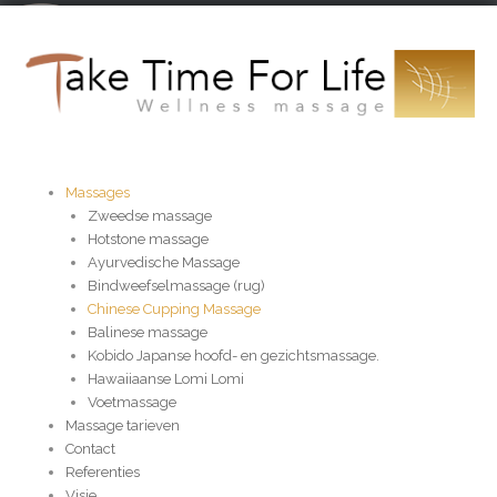
Skip
to
content
Massages
Zweedse massage
Hotstone massage
Ayurvedische Massage
Bindweefselmassage (rug)
Chinese Cupping Massage
Balinese massage
Kobido Japanse hoofd- en gezichtsmassage.
Hawaiiaanse Lomi Lomi
Voetmassage
Massage tarieven
Contact
Referenties
Visie