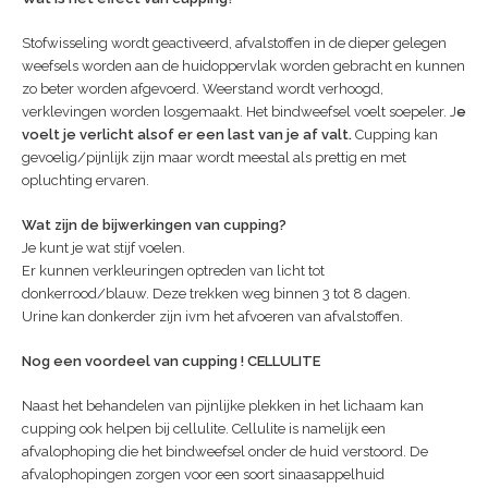
Stofwisseling wordt geactiveerd, afvalstoffen in de dieper gelegen
weefsels worden aan de huidoppervlak worden gebracht en kunnen
zo beter worden afgevoerd. Weerstand wordt verhoogd,
verklevingen worden losgemaakt. Het bindweefsel voelt soepeler. J
e
voelt je verlicht alsof er een last van je af valt.
Cupping kan
gevoelig/pijnlijk zijn maar wordt meestal als prettig en met
opluchting ervaren.
Wat zijn de bijwerkingen van cupping?
Je kunt je wat stijf voelen.
Er kunnen verkleuringen optreden van licht tot
donkerrood/blauw. Deze trekken weg binnen 3 tot 8 dagen.
Urine kan donkerder zijn ivm het afvoeren van afvalstoffen.
Nog een voordeel van cupping ! CELLULITE
Naast het behandelen van pijnlijke plekken in het lichaam kan
cupping ook helpen bij
cellulite
. Cellulite is namelijk een
afvalophoping die het bindweefsel onder de huid verstoord. De
afvalophopingen zorgen voor een soort sinaasappelhuid