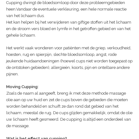
Cupping dwingt de bloedsomloop door deze probleemgebieden
heen.Vandaar de eventuele verkleuring, een hele normale reactie
van het lichaam dus.
Het kan helpen bij het verwijderen van giftige stoffen uit het lichaam
en de stroom vers bloed en lymfe in het getroffen gebied en van het
gehele lichaam.
Het werkt vaak wonderen voor patiënten met de griep, verkoudheid,
hoesten, rug en spierpijn, slechte bloedsomloop, angst, rode
jeukende huidaandoeningen (hoewel cups niet worden toegepast op
de ontstoken gebieden), allergieën, koorts, pijn en ontelbare andere
pijnen.
Moving Cupping:
Zoals de naam al aangeeft, breng ik met deze methode massage
olie aan op uw huid en zet de cups boven de gebieden die moeten
worden behandeld en schuift ze dan rond dat gebied van het
lichaam, meestal de rug. De cups glijden gemakkelijk, omdat de olie
uw lichaam heeft gesmeerd. De cupping is altijd een onderdeel van
de massage.
Wat is het effect van cupping?